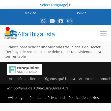
Select Language
▼
México
Bolivia
Alfa Ibiza Isla
5 claves para vender una vivienda tras la crisis del sector
Decálogo de requisitos que debe tener una vivienda para
ser rentable
Atención al cliente
Díganos qué busca
Anuncie su inmueb
Inmobiliaria de Administradores Alfa
Aviso legal
Política de Privacidad
Política de cookies