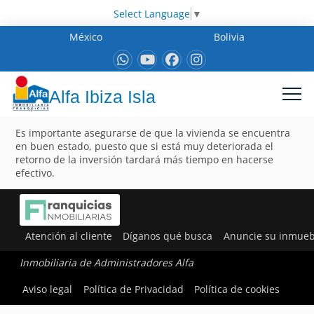
Select Language
▼
México
Bolivia
Alfa Ibiza Isla
Es importante asegurarse de que la vivienda se encuentra
en buen estado, puesto que si está muy deteriorada el
retorno de la inversión tardará más tiempo en hacerse
efectivo.
Atención al cliente
Díganos qué busca
Anuncie su inmueb
Inmobiliaria de Administradores Alfa
Aviso legal
Política de Privacidad
Política de cookies