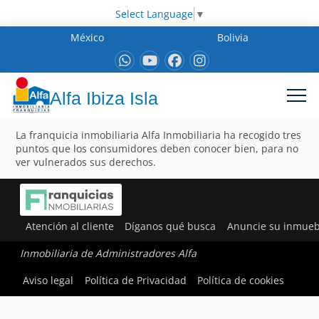
Select Language
▼
México
Bolivia
Alfa Ibiza Isla
La franquicia inmobiliaria Alfa Inmobiliaria ha recogido tres
puntos que los consumidores deben conocer bien, para no
ver vulnerados sus derechos.
Atención al cliente
Díganos qué busca
Anuncie su inmueb
Inmobiliaria de Administradores Alfa
Aviso legal
Política de Privacidad
Política de cookies