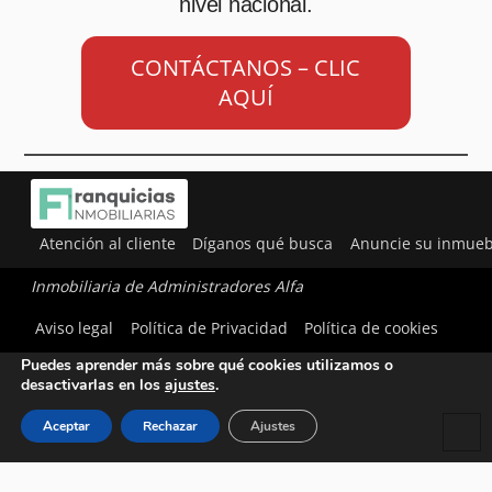
nivel nacional.
CONTÁCTANOS – CLIC
AQUÍ
Atención al cliente
Díganos qué busca
Anuncie su inmueb
Inmobiliaria de Administradores Alfa
Utilizamos cookies para ofrecerte la mejor experiencia en
Aviso legal
Política de Privacidad
Política de cookies
nuestra web.
Puedes aprender más sobre qué cookies utilizamos o
desactivarlas en los
ajustes
.
Aceptar
Rechazar
Ajustes