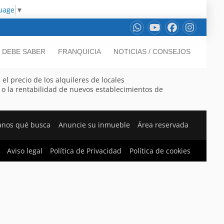
uage
▼
DEBE SABER
FRANQUICIA
NOTICIAS / CONSEJOS
el precio de los alquileres de locales
o la rentabilidad de nuevos establecimientos de
anos qué busca
Anuncie su inmueble
Área reservada
Aviso legal
Política de Privacidad
Política de cookies