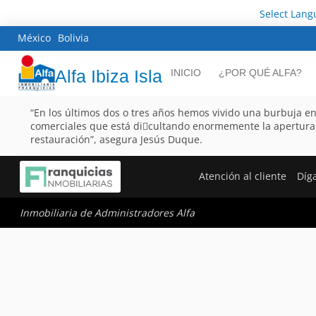
Select Lang
México
Bolivia
Alfa Ibiza Isla
INICIO
¿POR QUÉ ALFA?
“En los últimos dos o tres años hemos vivido una burbuja en 
comerciales que está di􀂦cultando enormemente la apertura 
restauración”, asegura Jesús Duque.
Atención al cliente
Díg
Inmobiliaria de Administradores Alfa