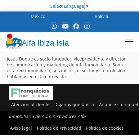
Select Language
▼
México
Bolivia
Alfa Ibiza Isla
Jesús Duque es socio fundador, vicepresidente y director
de comunicación y marketing de Alfa Inmobiliaria. Sobre
esta red inmobiliaria, sus inicios, el sector y su profesión
hablamos en esta entrevista.
Atención al cliente
Díganos qué busca
Anuncie su inmueb
Inmobiliaria de Administradores Alfa
Aviso legal
Política de Privacidad
Política de cookies