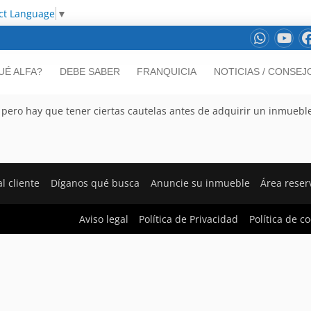
ct Language
▼
UÉ ALFA?
DEBE SABER
FRANQUICIA
NOTICIAS / CONSEJ
ero hay que tener ciertas cautelas antes de adquirir un inmuebl
l cliente
Díganos qué busca
Anuncie su inmueble
Área rese
Aviso legal
Política de Privacidad
Política de c