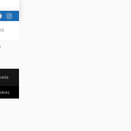
OS
e
rvada
ookies