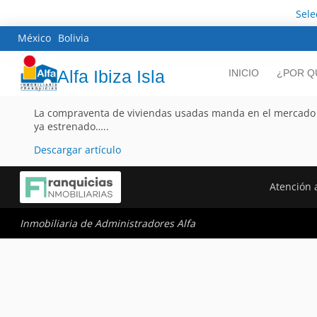
Sele
México
Bolivia
Alfa Ibiza Isla
INICIO
¿POR Q
La compraventa de viviendas usadas manda en el mercado p
ya estrenado…..
Descargar artículo
Atención a
Inmobiliaria de Administradores Alfa