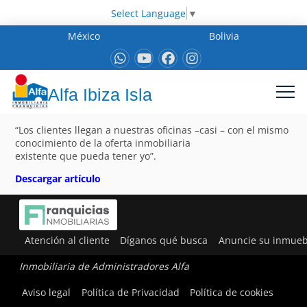
Select Language
▼
México
Bolivia
Alfa Ibiza Isla
“Los clientes llegan a nuestras oficinas –casi – con el mismo
conocimiento de la oferta inmobiliaria
existente que pueda tener yo”.
Descargar artículo
Atención al cliente
Díganos qué busca
Anuncie su inmueb
Inmobiliaria de Administradores Alfa
Aviso legal
Política de Privacidad
Política de cookies