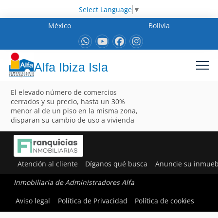
Select Language
▼
México
Bolivia
Alfa Ibiza Isla
El elevado número de comercios
cerrados y su precio, hasta un 30%
menor al de un piso en la misma zona,
disparan su cambio de uso a vivienda
Atención al cliente
Díganos qué busca
Anuncie su inmueb
Inmobiliaria de Administradores Alfa
Aviso legal
Política de Privacidad
Política de cookies