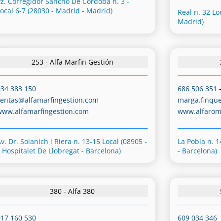
Pz. Corregidor Sancho De Córdoba n. 3 -
Local 6-7 (28030 - Madrid - Madrid)
Real n. 32 Lo
Madrid)
253 - Alfa Marfin Gestión
934 383 150
686 506 351
ventas@alfamarfingestion.com
marga.finqu
www.alfamarfingestion.com
www.alfaro
v. Dr. Solanich i Riera n. 13-15 Local (08905 -
La Pobla n. 1
L Hospitalet De Llobregat - Barcelona)
- Barcelona)
380 - Alfa 380
917 160 530
609 034 346