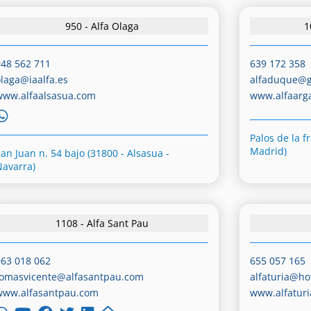
950 - Alfa Olaga
1
948 562 711
639 172 358
olaga@iaalfa.es
alfaduque@g
www.alfaalsasua.com
www.alfaarg
Palos de la f
Madrid)
San Juan n. 54 bajo (31800 - Alsasua -
Navarra)
1108 - Alfa Sant Pau
963 018 062
655 057 165
tomasvicente@alfasantpau.com
alfaturia@ho
www.alfasantpau.com
www.alfatur