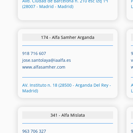
Avd. Ciudad de Barcelona n. 210 esc Izq 1ºl
(28007 - Madrid - Madrid)
174 - Alfa Samher Arganda
918 716 607
jose.santolaya@iaalfa.es
www.alfasamher.com
AV. Instituto n. 18 (28500 - Arganda Del Rey -
A
Madrid)
341 - Alfa Mislata
963 706 327