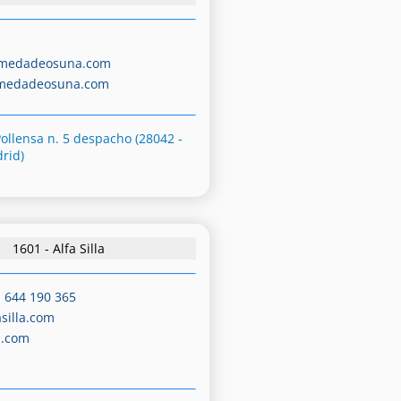
amedadeosuna.com
amedadeosuna.com
Pollensa n. 5 despacho (28042 -
rid)
1601 - Alfa Silla
-
644 190 365
asilla.com
a.com