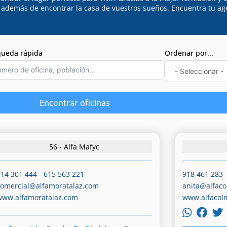
, además de encontrar la casa de vuestros sueños. Encuentra tu ag
ueda rápida
Ordenar por...
Encontrar oficinas
56 - Alfa Mafyc
914 301 444
-
615 563 221
918 461 283
comercial@alfamoratalaz.com
anita@alfac
www.alfamoratalaz.com
www.alfacol