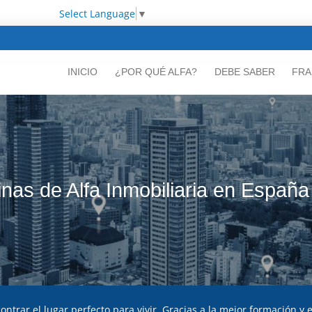
Select Language
▼
INICIO
¿POR QUÉ ALFA?
DEBE SABER
FRA
inas de Alfa Inmobiliaria en España
ntrar el lugar perfecto para vivir. Gracias a la mejor formación y 