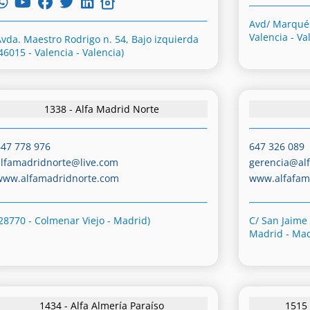
Avd/ Marqués
Valencia - Va
Avda. Maestro Rodrigo n. 54, Bajo izquierda
46015 - Valencia - Valencia)
1338 - Alfa Madrid Norte
647 778 976
647 326 089
alfamadridnorte@live.com
gerencia@alf
www.alfamadridnorte.com
www.alfafam
(28770 - Colmenar Viejo - Madrid)
C/ San Jaime
Madrid - Mad
1434 - Alfa Almería Paraíso
1515