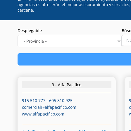
agencias os ofrecerán el mejor asesoramiento y servicios
cercana.
Desplegable
Búsq
9 - Alfa Pacifico
915 510 777
-
605 810 925
comercial@alfapacifico.com
www.alfapacifico.com