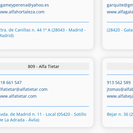
agameyperena@yahoo.es
garquite@gm
www.alfahortaleza.com
www.alfagal
tra. de Canillas n. 44 1º A (28043 - Madrid -
(28420 - Gal
Madrid)
809 - Alfa Tietar
918 661 547
913 562 589
alfatietar@alfatietar.com
jtomas@alfa
www.alfatietar.com
www.alfabej
vda. de Madrid n. 11 - Local (05420 - Sotillo
Bejar n. 36 (
De La Adrada - Ávila)