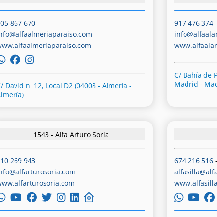
605 867 670
917 476 374
info@alfaalmeriaparaiso.com
info@alfaal
www.alfaalmeriaparaiso.com
www.alfaal
C/ Bahía de 
Madrid - Mad
/ David n. 12, Local D2 (04008 - Almería -
Almería)
1543 - Alfa Arturo Soria
910 269 943
674 216 516
info@alfarturosoria.com
alfasilla@alf
www.alfarturosoria.com
www.alfasill