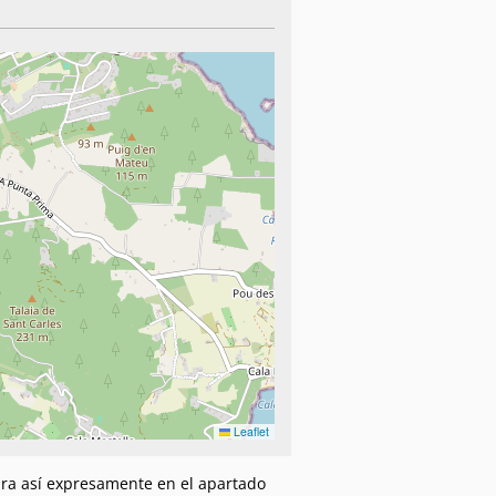
Leaflet
gura así expresamente en el apartado