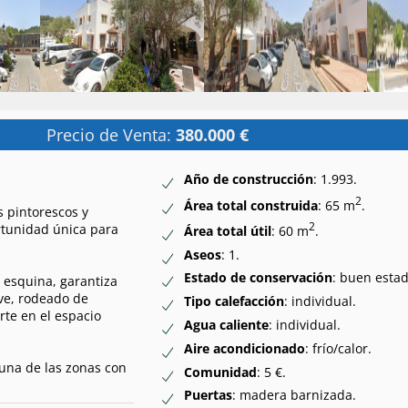
Precio de Venta:
380.000 €
Año de construcción
: 1.993.
2
Área total construida
: 65 m
.
s pintorescos y
2
ortunidad única para
Área total útil
: 60 m
.
Aseos
: 1.
Estado de conservación
: buen estad
 esquina, garantiza
ave, rodeado de
Tipo calefacción
: individual.
rte en el espacio
Agua caliente
: individual.
Aire acondicionado
: frío/calor.
 una de las zonas con
Comunidad
: 5 €.
Puertas
: madera barnizada.