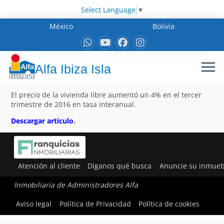
Select Language
▼
México
Bolivia
Alfa Ibiza Isla
El precio de la vivienda libre aumentó un 4% en el tercer
trimestre de 2016 en tasa interanual.
Descargar artículo
.
Atención al cliente
Díganos qué busca
Anuncie su inmueb
Inmobiliaria de Administradores Alfa
Aviso legal
Política de Privacidad
Política de cookies