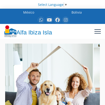
Select Language
▼
México
Bolivia
Alfa Ibiza Isla