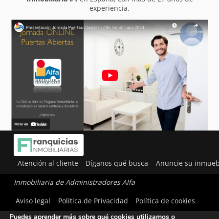
experiencia.
Atención al cliente
Díganos qué busca
Anuncie su inmueb
Inmobiliaria de Administradores Alfa
Utilizamos cookies para ofrecerte la mejor experiencia en
Aviso legal
Política de Privacidad
Política de cookies
nuestra web.
Puedes aprender más sobre qué cookies utilizamos o