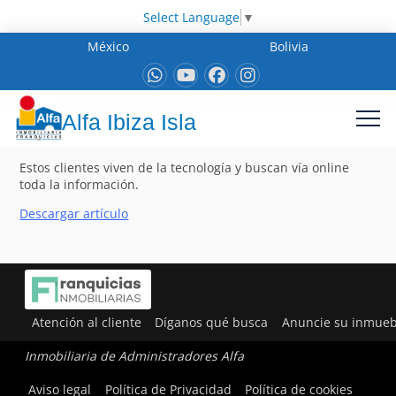
Select Language
▼
México
Bolivia
Alfa Ibiza Isla
Estos clientes viven de la tecnología y buscan vía online
toda la información.
Descargar artículo
Atención al cliente
Díganos qué busca
Anuncie su inmueb
Inmobiliaria de Administradores Alfa
Aviso legal
Política de Privacidad
Política de cookies